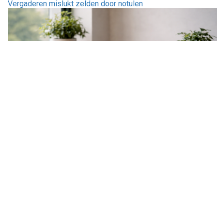
Vergaderen mislukt zelden door notulen
Stoïcisme en time management: zonder oordeel faalt elke
planning