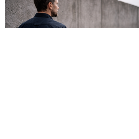
Stoïcisme: obstakels vragen geen rust, maar besluit
Wat is stoïcisme en hoe pas je het toe in het dagelijks
leven? Een gesprek met Dennis de Gruijter