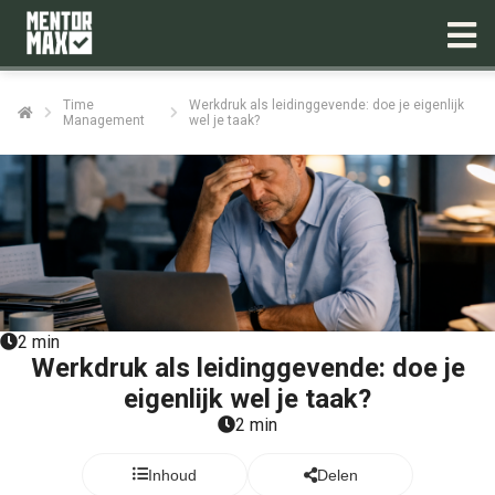
Time
Werkdruk als leidinggevende: doe je eigenlijk
Management
wel je taak?
ngen
 policy
oneel
onele
s zijn
2 min
kelijk om
Werkdruk als leidinggevende: doe je
bsite te
eigenlijk wel je taak?
ken. Ze
2 min
 gebruikt
asisfuncties
Inhoud
Delen
der deze