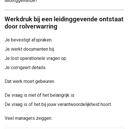
leidinggevende?
 op de
e. Hierdoor
Werkdruk bij een leidinggevende ontstaat
 website-
door rolverwarring
ren
nte
Je bevestigt afspraken.
enties
gebaseerd
Je werkt documenten bij.
 gedrag van
Je lost operationele vragen op.
ezoeker.
Je corrigeert details.
uren
Dat werk moet gebeuren.
De vraag is niet óf het belangrijk is.
De vraag is of het bij jouw verantwoordelijkheid hoort.
Veel managers zeggen: