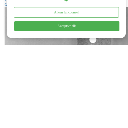
controle
Alleen functioneel
Accepteer alle
Waarom het probleem vaak niet van jou is
Waarom je to-do-lijst niet werkt