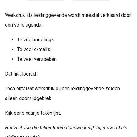
s kan de
e niet
Werkdruk als leidinggevende wordt meestal verklaard door
oneren.
een volle agenda.
ieken
Te veel meetings
ische
s worden
Te veel e-mails
kt om
Te veel verzoeken
em
tie te
Dat lijkt logisch.
elen over
drag van
Toch ontstaat werkdruk bij een leidinggevende zelden
zoeker op
alleen door tijdgebrek.
site.
ing
Kijk eens naar je takenlijst.
ingcookies
Hoeveel van die taken horen daadwerkelijk bij jouw rol als
 gebruikt
oekers te