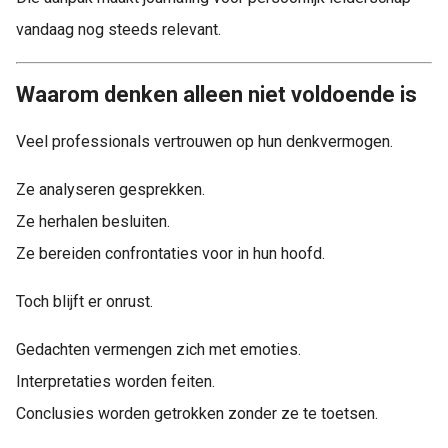
 op de
vandaag nog steeds relevant.
e. Hierdoor
 website-
ren
Waarom denken alleen niet voldoende is
nte
enties
Veel professionals vertrouwen op hun denkvermogen.
gebaseerd
 gedrag van
Ze analyseren gesprekken.
ezoeker.
Ze herhalen besluiten.
Ze bereiden confrontaties voor in hun hoofd.
uren
Toch blijft er onrust.
Gedachten vermengen zich met emoties.
Interpretaties worden feiten.
Conclusies worden getrokken zonder ze te toetsen.