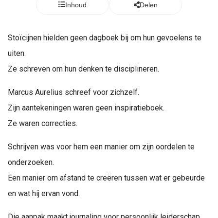
s kan de
Inhoud
Delen
e niet
oneren.
Stoïcijnen hielden geen dagboek bij om hun gevoelens te
ieken
uiten.
ische
Ze schreven om hun denken te disciplineren.
s worden
kt om
Marcus Aurelius schreef voor zichzelf.
em
Zijn aantekeningen waren geen inspiratieboek.
tie te
elen over
Ze waren correcties.
drag van
zoeker op
Schrijven was voor hem een manier om zijn oordelen te
site.
onderzoeken.
ing
Een manier om afstand te creëren tussen wat er gebeurde
ingcookies
en wat hij ervan vond.
 gebruikt
oekers te
Die aanpak maakt journaling voor persoonlijk leiderschap