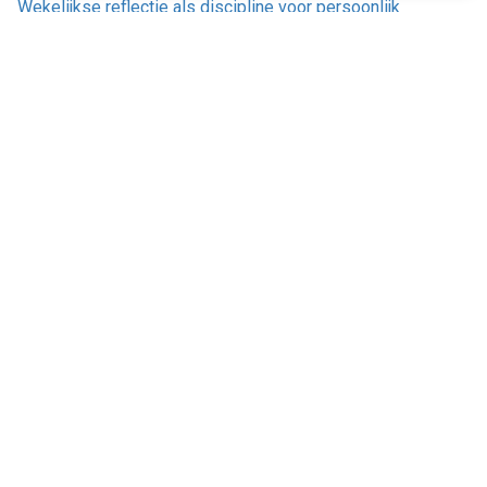
Wekelijkse reflectie als discipline voor persoonlijk
leiderschap
Waarom veerkracht op het werk vaak wordt overschat