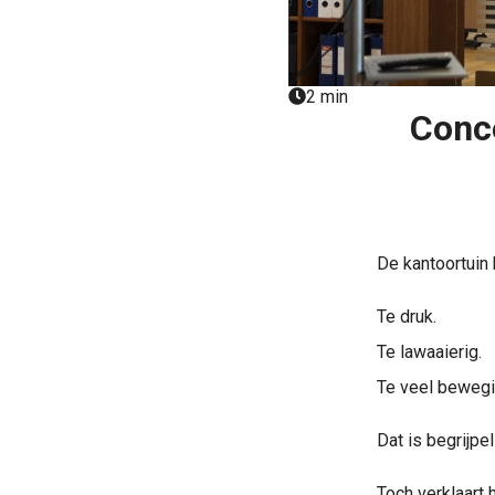
ezoeker.
Voorkeuren opslaan
2 min
Conce
De kantoortuin 
Te druk.
Te lawaaierig.
Te veel bewegi
Dat is begrijpeli
Toch verklaart h