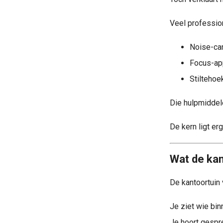
Veel profession
Noise-can
Focus-ap
Stiltehoe
Die hulpmiddel
De kern ligt er
Wat de kan
De kantoortuin 
Je ziet wie bin
Je hoort gespr