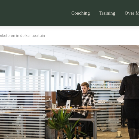
Coaching
Training
Over 
rbeteren in de kantoortuin