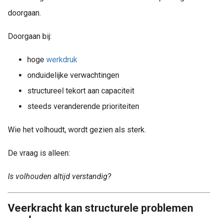
 op de
doorgaan.
e. Hierdoor
 website-
Doorgaan bij:
ren
nte
hoge
werkdruk
enties
onduidelijke verwachtingen
gebaseerd
structureel tekort aan capaciteit
 gedrag van
ezoeker.
steeds veranderende prioriteiten
Wie het volhoudt, wordt gezien als sterk.
uren
De vraag is alleen:
Is volhouden altijd verstandig?
Veerkracht kan structurele problemen