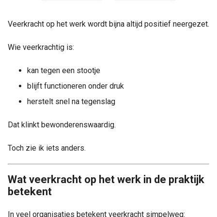
s kan de
e niet
Veerkracht op het werk wordt bijna altijd positief neergezet.
oneren.
Wie veerkrachtig is:
ieken
ische
kan tegen een stootje
s worden
blijft functioneren onder druk
kt om
em
herstelt snel na tegenslag
tie te
elen over
Dat klinkt bewonderenswaardig.
drag van
zoeker op
Toch zie ik iets anders.
site.
ing
Wat veerkracht op het werk in de praktijk
betekent
ingcookies
 gebruikt
In veel organisaties betekent veerkracht simpelweg:
oekers te